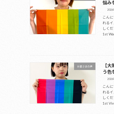
悩み
202
こんに
れるイ
しくだ
1st Wa
【大
お客さまの声
う色を
202
こんに
れるイ
しくだ
1st Viv