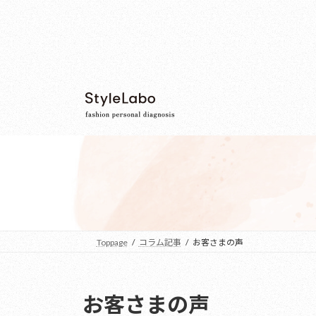
コ
ナ
ン
ビ
テ
ゲ
ン
ー
ツ
シ
へ
ョ
ス
ン
キ
に
ッ
移
プ
動
Toppage
コラム記事
お客さまの声
お客さまの声