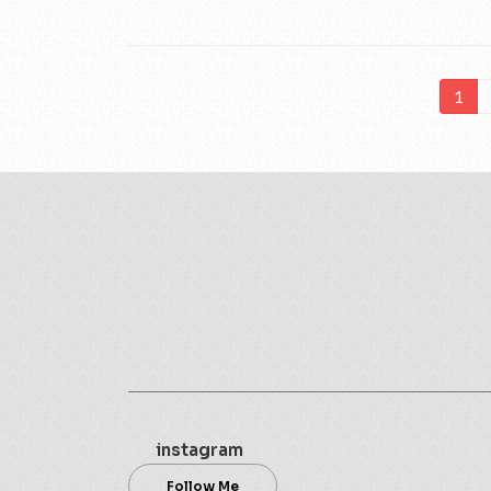
投
1
固
定
稿
ペ
ー
の
ジ
ペ
ー
ジ
送
り
instagram
Follow Me