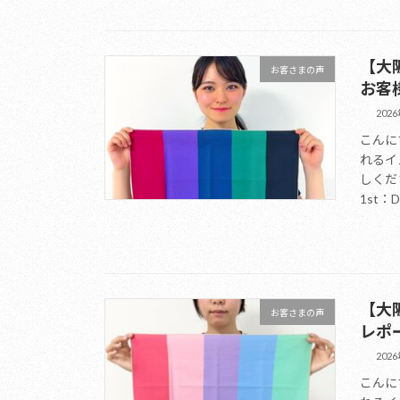
【大阪
お客さまの声
お客
202
こんに
れるイ
しくだ
1st：D
【大
お客さまの声
レポ
202
こんに