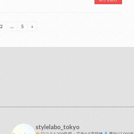
2
…
5
»
固
固
定
定
ペ
ペ
ー
ー
ジ
ジ
stylelabo_tokyo
口コミ4,200件超・平均4.9高評価
累計27,00