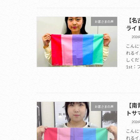
【名
お客さまの声
ライ
202
こんに
れるイ
しくだ
1st：
【南
お客さまの声
トサ
202
こんに
れるイ