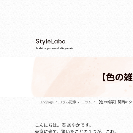
コ
ナ
ン
ビ
テ
ゲ
ン
ー
ツ
シ
へ
ョ
ス
ン
キ
に
ッ
移
プ
動
【色の雑
Toppage
コラム記事
コラム
【色の雑学】関西のタ
こんにちは。表 あゆかです。
東京に来て、驚いたことの１つが、これ。