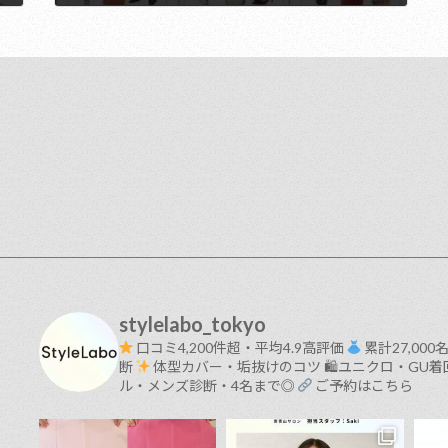
2018年4月1日
stylelabo_tokyo
口コミ4,200件超・平均4.9高評価
累計27,00
断
体型カバー・垢抜けのコツ
🛍ユニクロ・GU着
ル・メンズ診断・4名まで◎
ご予約はこちら