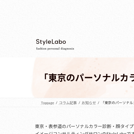
コ
ナ
ン
ビ
テ
ゲ
ン
ー
ツ
シ
へ
ョ
ス
ン
キ
に
ッ
移
プ
動
「東京のパーソナルカ
Toppage
コラム記事
お知らせ
「東京のパーソナル
東京・表参道のパーソナルカラー診断・顔タイプ
イメージコンサルティングサロンのStyleLaboです(