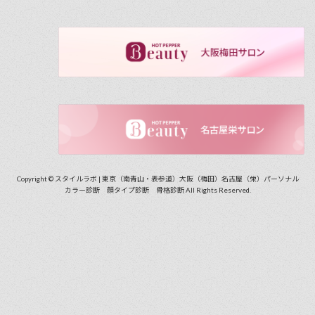
Copyright © スタイルラボ | 東京（南青山・表参道）大阪（梅田）名古屋（栄）パーソナル
カラー診断 顔タイプ診断 骨格診断 All Rights Reserved.